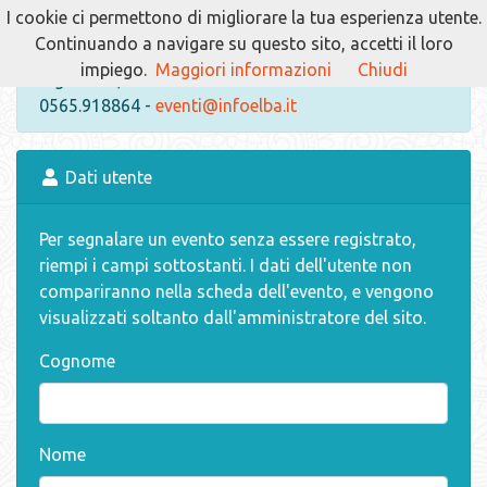
I cookie ci permettono di migliorare la tua esperienza utente.
Sei un utente registrato? Accedi all'
area riservata
.
Continuando a navigare su questo sito, accetti il loro
Se invece vuoi essere abilitato come utente
impiego.
Maggiori informazioni
Chiudi
registrato, contatta l'amministratore:
Franco
-
0565.918864 -
eventi@infoelba.it
Dati utente
Per segnalare un evento senza essere registrato,
riempi i campi sottostanti. I dati dell'utente non
compariranno nella scheda dell'evento, e vengono
visualizzati soltanto dall'amministratore del sito.
Cognome
Nome