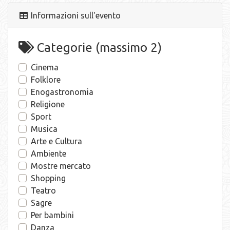
Informazioni sull'evento
Categorie (massimo 2)
Cinema
Folklore
Enogastronomia
Religione
Sport
Musica
Arte e Cultura
Ambiente
Mostre mercato
Shopping
Teatro
Sagre
Per bambini
Danza